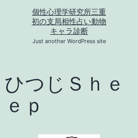
コ
個性心理学研究所三重
ン
初の支局相性占い動物
テ
キャラ診断
ン
Just another WordPress site
ツ
へ
ス
ひつじＳｈｅ
キ
ッ
ｅｐ
プ