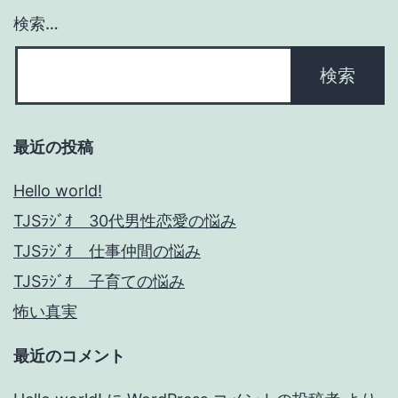
ョ
検索…
ン
最近の投稿
Hello world!
TJSﾗｼﾞｵ 30代男性恋愛の悩み
TJSﾗｼﾞｵ 仕事仲間の悩み
TJSﾗｼﾞｵ 子育ての悩み
怖い真実
最近のコメント