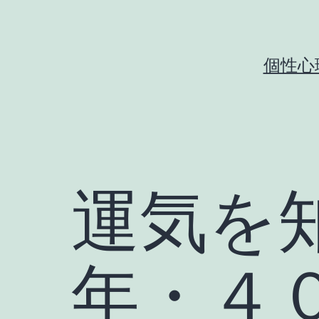
コ
ン
テ
個性心
ン
ツ
へ
ス
キ
運気を
ッ
プ
年・４