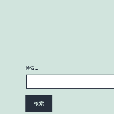
ナ
ビ
ゲ
ー
シ
検索…
ョ
ン