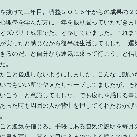
を抜けて二年目。調整２０１５年からの成果の２
心理學を学んだ方に一年を振り返っていただきま
と
ズバリ！成果でた、と感じていました。これま
が実ったと感じながら後半は生活してました。運
きるのだ、と自分から運気に乗って行こう、と信
た。️
たこと
後退しないようにしました。こんなに動い
いつもいい所でヤメたりセーブしてましたが。そ
いこう。と意識してました。でも疲れを感じる事
あった時も周囲の人か背中を押してくれたおかげ
。
こと
運気を信じる。手帳にある運気の説明を毎月
に書き写し、開くと目に入るのでよく読んでまし