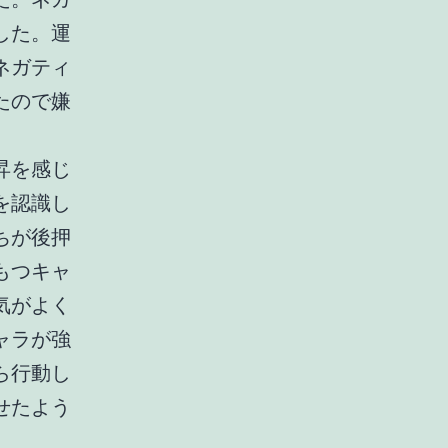
した。運
ネガティ
たので嫌
昇を感じ
を認識し
ちが後押
もつキャ
気がよく
ャラが強
ら行動し
せたよう