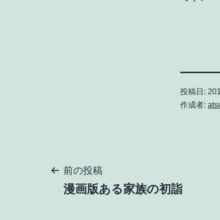
投稿日:
20
作成者:
ats
投
前の投稿
漫画版ある家族の初詣
稿