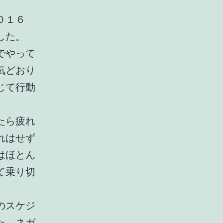
０１６
した。
でやって
気どおり
じて行動
たら疲れ
れはせず
はほとん
て乗り切
のスケジ
た。ネガ