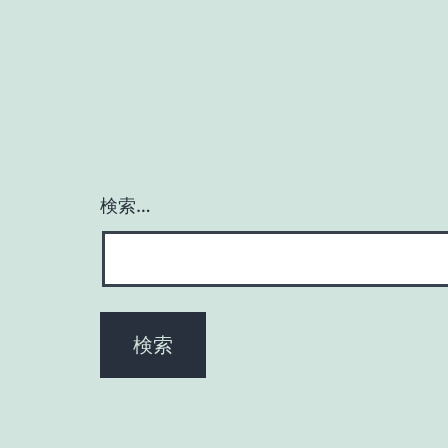
ビ
ゲ
ー
シ
検索…
ョ
ン