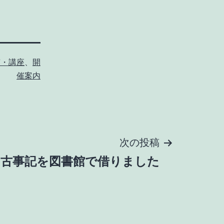
演・講座
、
開
催案内
次の投稿
古事記を図書館で借りました