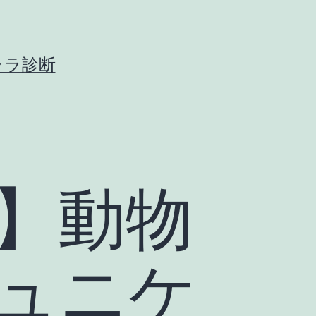
ャラ診断
】動物
ュニケ