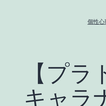
コ
ン
テ
個性心
ン
ツ
へ
ス
キ
【プラ
ッ
プ
キャラ